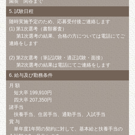
園長 関谷まで
5. 試験日程
随時実施予定のため、応募受付後ご連絡します
(1) 第1次選考（書類審査）
第1次選考の結果、合格の方については電話にてご
連絡をします
(2) 第2次選考（筆記試験・適正試験・面接）
第2次選考の結果は電話にてご連絡をします
6. 給与及び勤務条件
月 額
短大卒 199,910円
四大卒 207,350円
諸手当
扶養手当、住居手当、通勤手当、入試手当
賞 与
単年度1年間の契約に対して、基本給と扶養手当の