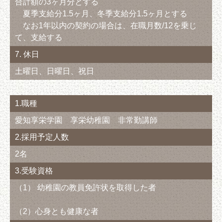
合計額の3ヶ月分とする
夏季支給分1.5ヶ月、冬季支給分1.5ヶ月とする
なお1年以内の契約の場合は、在職月数/12を乗じ
て、支給する
7. 休日
土曜日、日曜日、祝日
1.職種
愛知享栄学園 享栄幼稚園 非常勤講師
2.採用予定人数
2名
3.受験資格
（1） 幼稚園の教員免許状を取得した者
（2）心身とも健康な者