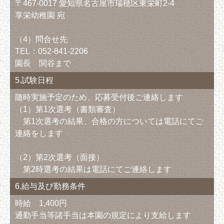
〒467-0017 愛知県名古屋市瑞穂区東栄町2-4
享栄幼稚園 宛
（4）問合せ先
TEL：052-841-2206
園長 関谷まで
5.試験日程
随時実施予定のため、応募受付後ご連絡します
（1）第1次選考（書類審査）
第1次選考の結果、合格の方については電話にてご
連絡をします
（2）第2次選考（面接）
第2時選考の結果は電話にてご連絡します
6.給与及び勤務条件
時給 1,400円
通勤手当等諸手当は本園の規定により支給します