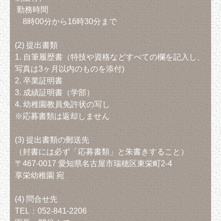
勤務時間
8時00分から16時30分まで
(2) 提出書類
1. 自筆履歴書（特技や資格などすべての欄を記入し、
写真は3ヶ月以内のものを添付)
2. 卒業証明書
3. 成績証明書（学部）
4. 幼稚園教員免許状の写し
※応募書類は返却しません
(3) 提出書類の郵送先
（封書には必ず「応募書類」と朱書きすること）
〒467-0017 愛知県名古屋市瑞穂区東栄町2-4
享栄幼稚園 宛
(4) 問合せ先
TEL：052-841-2206