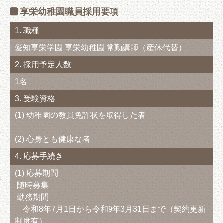
享栄幼稚園職員採用要項
1. 職種
愛知享栄学園 享栄幼稚園 常勤講師（産休代替）
2. 採用予定人数
1名
3. 受験資格
(1) 幼稚園の教員免許状を取得した者
(2) 心身とも健康な者
4. 応募手続き
(1) 応募期間
随時募集
勤務期間
令和8年7月1日から令和9年3月31日まで（契約更新
制度有）