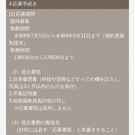
4.応募手続き
(1) 応募期間
随時募集
勤務期間
令和8年7月1日から令和9年3月31日まで（契約更新
制度有）
勤務時間
13時30分から17時30分まで
（2）提出書類
1.自筆履歴書（特技や資格などすべての欄を記入し、
写真は3ヶ月以内のものを添付）
2.卒業証明書
3.幼稚園教員免許状の写し
※応募書類は返却しません
（3）提出書類の郵送先
（封筒には必ず「応募書類」と朱書きすること）